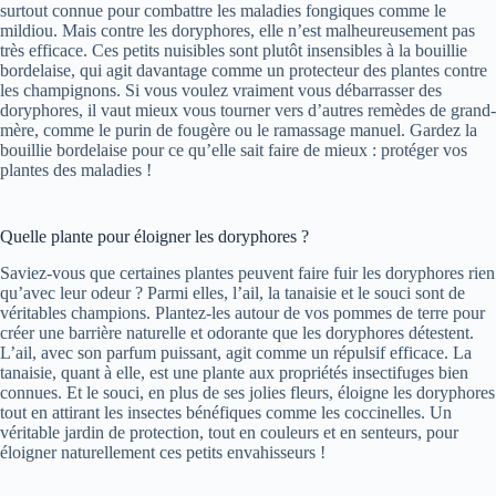
surtout connue pour combattre les maladies fongiques comme le
mildiou. Mais contre les doryphores, elle n’est malheureusement pas
très efficace. Ces petits nuisibles sont plutôt insensibles à la bouillie
bordelaise, qui agit davantage comme un protecteur des plantes contre
les champignons. Si vous voulez vraiment vous débarrasser des
doryphores, il vaut mieux vous tourner vers d’autres remèdes de grand-
mère, comme le purin de fougère ou le ramassage manuel. Gardez la
bouillie bordelaise pour ce qu’elle sait faire de mieux : protéger vos
plantes des maladies !
Quelle plante pour éloigner les doryphores ?
Saviez-vous que certaines plantes peuvent faire fuir les doryphores rien
qu’avec leur odeur ? Parmi elles, l’ail, la tanaisie et le souci sont de
véritables champions. Plantez-les autour de vos pommes de terre pour
créer une barrière naturelle et odorante que les doryphores détestent.
L’ail, avec son parfum puissant, agit comme un répulsif efficace. La
tanaisie, quant à elle, est une plante aux propriétés insectifuges bien
connues. Et le souci, en plus de ses jolies fleurs, éloigne les doryphores
tout en attirant les insectes bénéfiques comme les coccinelles. Un
véritable jardin de protection, tout en couleurs et en senteurs, pour
éloigner naturellement ces petits envahisseurs !