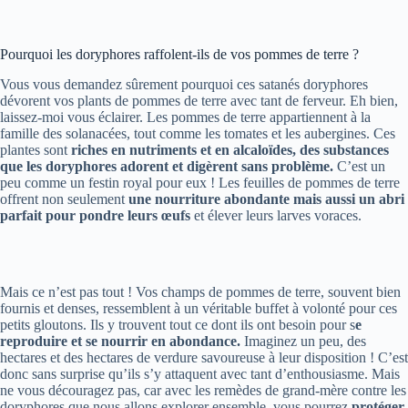
Pourquoi les doryphores raffolent-ils de vos pommes de terre ?
Vous vous demandez sûrement pourquoi ces satanés doryphores
dévorent vos plants de pommes de terre avec tant de ferveur. Eh bien,
laissez-moi vous éclairer. Les pommes de terre appartiennent à la
famille des solanacées, tout comme les tomates et les aubergines. Ces
plantes sont
riches en nutriments et en alcaloïdes, des substances
que les doryphores adorent et digèrent sans problème.
C’est un
peu comme un festin royal pour eux ! Les feuilles de pommes de terre
offrent non seulement
une nourriture abondante mais aussi un abri
parfait pour pondre leurs œufs
et élever leurs larves voraces.
Mais ce n’est pas tout ! Vos champs de pommes de terre, souvent bien
fournis et denses, ressemblent à un véritable buffet à volonté pour ces
petits gloutons. Ils y trouvent tout ce dont ils ont besoin pour s
e
reproduire et se nourrir en abondance.
Imaginez un peu, des
hectares et des hectares de verdure savoureuse à leur disposition ! C’est
donc sans surprise qu’ils s’y attaquent avec tant d’enthousiasme. Mais
ne vous découragez pas, car avec les remèdes de grand-mère contre les
doryphores que nous allons explorer ensemble, vous pourrez
protéger