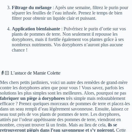
Filtrage du mélange
: Après une semaine, filtrez le purin pour
séparer les feuilles de l’eau infusée. Prenez le temps de bien
filtrer pour obtenir un liquide clair et puissant.
Application bienfaisante
: Pulvérisez le purin d’ortie sur vos
plants de pommes de terre. Non seulement il repousse les
doryphores, mais il fortifie également vos plantes grâce à ses
nombreux nutriments. Vos doryphores n’auront plus aucune
chance !
👵🏻 L’astuce de Mamie Colette
Mes chers petits jardiniers, voici un autre des remèdes de grand-mère
contre les doryphores arien que pour vous ! Vous savez, parfois les
solutions les plus simples sont les meilleures. Alors, pourquoi ne pas
fabriquer un piège à doryphores
très simple mais redoutablement
efficace ? Prenez quelques morceaux de pommes de terre et placez-les
dans un seau rempli d’eau légèrement savonneuse. Ensuite, laissez ce
seau tout près de vos plants de pommes de terre. Les doryphores,
attirés par l’odeur appétissante des pommes de terre, viendront en
nombre, croyant trouver là un festin. Mais au lieu de cela,
ils se
retrouveront piégés dans l’eau savonneuse et s’y noieront.
Cette