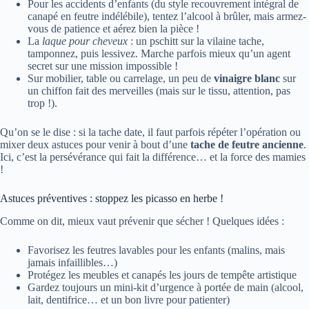
Pour les accidents d’enfants (du style recouvrement intégral de
canapé en feutre indélébile), tentez l’alcool à brûler, mais armez-
vous de patience et aérez bien la pièce !
La
laque pour cheveux
: un pschitt sur la vilaine tache,
tamponnez, puis lessivez. Marche parfois mieux qu’un agent
secret sur une mission impossible !
Sur mobilier, table ou carrelage, un peu de
vinaigre blanc
sur
un chiffon fait des merveilles (mais sur le tissu, attention, pas
trop !).
Qu’on se le dise : si la tache date, il faut parfois répéter l’opération ou
mixer deux astuces pour venir à bout d’une
tache de feutre ancienne
.
Ici, c’est la persévérance qui fait la différence… et la force des mamies
!
Astuces préventives : stoppez les picasso en herbe !
Comme on dit, mieux vaut prévenir que sécher ! Quelques idées :
Favorisez les feutres lavables pour les enfants (malins, mais
jamais infaillibles…)
Protégez les meubles et canapés les jours de tempête artistique
Gardez toujours un mini-kit d’urgence à portée de main (alcool,
lait, dentifrice… et un bon livre pour patienter)