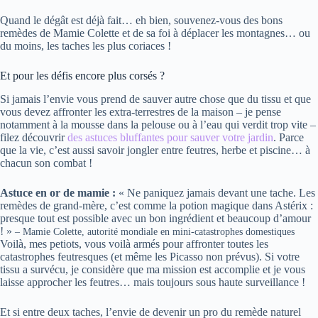
Quand le dégât est déjà fait… eh bien, souvenez-vous des bons
remèdes de Mamie Colette et de sa foi à déplacer les montagnes… ou
du moins, les taches les plus coriaces !
Et pour les défis encore plus corsés ?
Si jamais l’envie vous prend de sauver autre chose que du tissu et que
vous devez affronter les extra-terrestres de la maison – je pense
notamment à la mousse dans la pelouse ou à l’eau qui verdit trop vite –
filez découvrir
des astuces bluffantes pour sauver votre jardin
. Parce
que la vie, c’est aussi savoir jongler entre feutres, herbe et piscine… à
chacun son combat !
Astuce en or de mamie :
« Ne paniquez jamais devant une tache. Les
remèdes de grand-mère, c’est comme la potion magique dans Astérix :
presque tout est possible avec un bon ingrédient et beaucoup d’amour
! »
– Mamie Colette, autorité mondiale en mini-catastrophes domestiques
Voilà, mes petiots, vous voilà armés pour affronter toutes les
catastrophes feutresques (et même les Picasso non prévus). Si votre
tissu a survécu, je considère que ma mission est accomplie et je vous
laisse approcher les feutres… mais toujours sous haute surveillance !
Et si entre deux taches, l’envie de devenir un pro du remède naturel