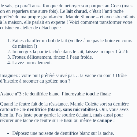
Je sais, ça paraît aussi fou que de nettoyer son parquet au Coca (mais
on en reparlera une autre fois). Le
lait chaud
, c’était l’anti-tache
préféré de ma propre grand-mère, Mamie Simone – et avec six enfants
à la maison, elle parlait en experte ! Voici comment transformer votre
cuisine en atelier de détachage :
Faites chauffer un bol de lait (veillez à ne pas le boire en cours
de mission !)
Immergez la partie tachée dans le lait, laissez tremper 1 à 2 h.
Frottez délicatement, rincez à l’eau froide.
Lavez normalement.
Imaginez : votre pull préféré sauvé par… la vache du coin ! Drôle
d’histoire à raconter au goûter, non ?
Astuce n°3 : le dentifrice blanc, l’incroyable touche finale
Quand le feutre fait de la résistance, Mamie Colette sort sa dernière
cartouche :
le dentifrice (blanc, sans microbilles)
. Oui, vous avez
bien lu. Pas juste pour garder le sourire éclatant, mais aussi pour
récurer une tache de feutre sur le tissu ou même le
canapé
!
Déposez une noisette de dentifrice blanc sur la tache.