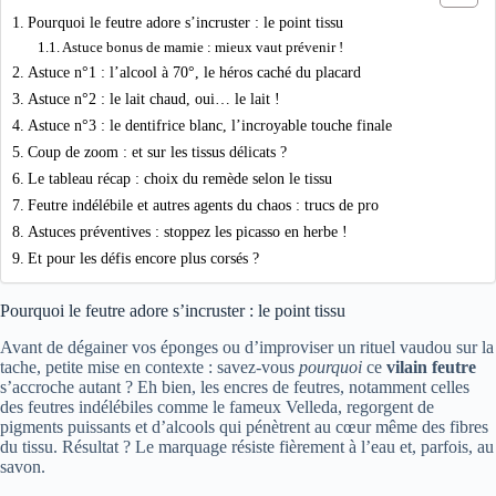
Pourquoi le feutre adore s’incruster : le point tissu
Astuce bonus de mamie : mieux vaut prévenir !
Astuce n°1 : l’alcool à 70°, le héros caché du placard
Astuce n°2 : le lait chaud, oui… le lait !
Astuce n°3 : le dentifrice blanc, l’incroyable touche finale
Coup de zoom : et sur les tissus délicats ?
Le tableau récap : choix du remède selon le tissu
Feutre indélébile et autres agents du chaos : trucs de pro
Astuces préventives : stoppez les picasso en herbe !
Et pour les défis encore plus corsés ?
Pourquoi le feutre adore s’incruster : le point tissu
Avant de dégainer vos éponges ou d’improviser un rituel vaudou sur la
tache, petite mise en contexte : savez-vous
pourquoi
ce
vilain feutre
s’accroche autant ? Eh bien, les encres de feutres, notamment celles
des feutres indélébiles comme le fameux Velleda, regorgent de
pigments puissants et d’alcools qui pénètrent au cœur même des fibres
du tissu. Résultat ? Le marquage résiste fièrement à l’eau et, parfois, au
savon.