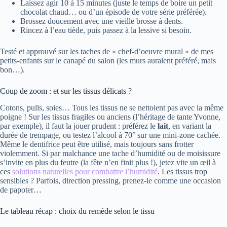
Laissez agir 10 à 15 minutes (juste le temps de boire un petit
chocolat chaud… ou d’un épisode de votre série préférée).
Brossez doucement avec une vieille brosse à dents.
Rincez à l’eau tiède, puis passez à la lessive si besoin.
Testé et approuvé sur les taches de « chef-d’oeuvre mural » de mes
petits-enfants sur le canapé du salon (les murs auraient préféré, mais
bon…).
Coup de zoom : et sur les tissus délicats ?
Cotons, pulls, soies… Tous les tissus ne se nettoient pas avec la même
poigne ! Sur les tissus fragiles ou anciens (l’héritage de tante Yvonne,
par exemple), il faut la jouer prudent : préférez le
lait
, en variant la
durée de trempage, ou testez l’alcool à 70° sur une mini-zone cachée.
Même le dentifrice peut être utilisé, mais toujours sans frotter
violemment. Si par malchance une tache d’humidité ou de moisissure
s’invite en plus du feutre (la fête n’en finit plus !), jetez vite un œil à
ces
solutions naturelles pour combattre l’humidité
. Les tissus trop
sensibles ? Parfois, direction pressing, prenez-le comme une occasion
de papoter…
Le tableau récap : choix du remède selon le tissu