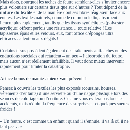
Mais alors, pourquoi les taches de feutre semblent-elles s’inviter encore
plus volontiers sur certains tissus que sur d’autres ? Tout dépend de la
nature du textile
et de la manière dont ses fibres réagissent face aux
encres. Les textiles naturels, comme le coton ou le lin, absorbent
l’encre plus rapidement, tandis que les tissus synthétiques (polyester,
acrylique) offrent parfois une résistance… toute relative ! Les
tapisseries épais et les velours, eux, font office d’éponges ultra-
efficaces : attention aux dégâts !
Certains tissus possèdent également des traitements anti-taches ou des
enductions spéciales qui retardent – un peu – l’absorption du feutre,
mais aucun n’est réellement infaillible. Il vaut donc mieux intervenir
rapidement pour limiter la catastrophe.
Astuce bonus de mamie : mieux vaut prévenir !
Pensez à couvrir les textiles les plus exposés (coussins, housses,
vêtements d’enfants) d’une serviette ou d’une nappe plastique lors des
séances de coloriage ou d’écriture. Cela ne vous évitera pas tous les
accidents, mais réduira la fréquence des surprises… et quelques sueurs
froides !
« Un feutre, c’est comme un enfant : quand il s’ennuie, il va là où il ne
faut pas… »