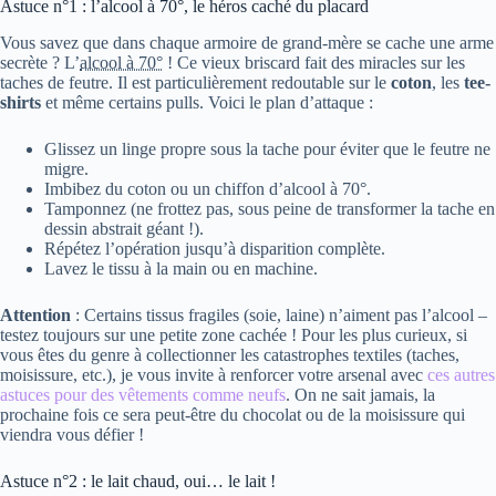
Astuce n°1 : l’alcool à 70°, le héros caché du placard
Vous savez que dans chaque armoire de grand-mère se cache une arme
secrète ? L’
alcool à 70°
! Ce vieux briscard fait des miracles sur les
taches de feutre. Il est particulièrement redoutable sur le
coton
, les
tee-
shirts
et même certains pulls. Voici le plan d’attaque :
Glissez un linge propre sous la tache pour éviter que le feutre ne
migre.
Imbibez du coton ou un chiffon d’alcool à 70°.
Tamponnez (ne frottez pas, sous peine de transformer la tache en
dessin abstrait géant !).
Répétez l’opération jusqu’à disparition complète.
Lavez le tissu à la main ou en machine.
Attention
: Certains tissus fragiles (soie, laine) n’aiment pas l’alcool –
testez toujours sur une petite zone cachée ! Pour les plus curieux, si
vous êtes du genre à collectionner les catastrophes textiles (taches,
moisissure, etc.), je vous invite à renforcer votre arsenal avec
ces autres
astuces pour des vêtements comme neufs
. On ne sait jamais, la
prochaine fois ce sera peut-être du chocolat ou de la moisissure qui
viendra vous défier !
Astuce n°2 : le lait chaud, oui… le lait !