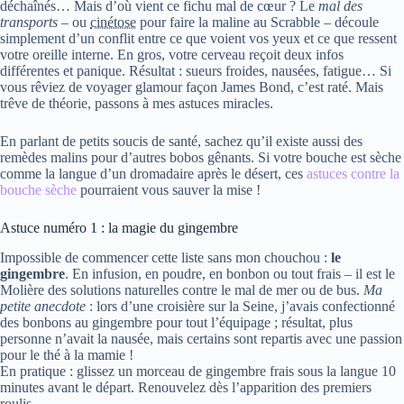
déchaînés… Mais d’où vient ce fichu mal de cœur ? Le
mal des
transports
– ou
cinétose
pour faire la maline au Scrabble – découle
simplement d’un conflit entre ce que voient vos yeux et ce que ressent
votre oreille interne. En gros, votre cerveau reçoit deux infos
différentes et panique. Résultat : sueurs froides, nausées, fatigue… Si
vous rêviez de voyager glamour façon James Bond, c’est raté. Mais
trêve de théorie, passons à mes astuces miracles.
En parlant de petits soucis de santé, sachez qu’il existe aussi des
remèdes malins pour d’autres bobos gênants. Si votre bouche est sèche
comme la langue d’un dromadaire après le désert, ces
astuces contre la
bouche sèche
pourraient vous sauver la mise !
Astuce numéro 1 : la magie du gingembre
Impossible de commencer cette liste sans mon chouchou :
le
gingembre
. En infusion, en poudre, en bonbon ou tout frais – il est le
Molière des solutions naturelles contre le mal de mer ou de bus.
Ma
petite anecdote
: lors d’une croisière sur la Seine, j’avais confectionné
des bonbons au gingembre pour tout l’équipage ; résultat, plus
personne n’avait la nausée, mais certains sont repartis avec une passion
pour le thé à la mamie !
En pratique : glissez un morceau de gingembre frais sous la langue 10
minutes avant le départ. Renouvelez dès l’apparition des premiers
roulis.