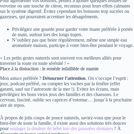
Pour agrémenter vos boissons, pensez à ajouter quelques feuilles de
verveine ou une touche de citron, reconnus pour leurs effets calmants
sur le système digestif. Évitez cependant les boissons trop sucrées ou
gazeuses, qui pourraient accentuer les désagréments.
Privilégiez une gourde pour garder votre tisane préférée à portée
de main, surtout lors des longs trajets.
N’oubliez pas que boire régulièrement, même une simple eau
aromatisée maison, participe à votre bien-être pendant le voyage.
« Les petits gestes naturels sont souvent vos meilleurs alliés pour
traverser la route en toute sérénité ! »
Place à la distraction : le remède infaillible de mamie
Mon astuce préférée ?
Détourner l’attention
. On s’occupe l’esprit :
jeux, podcast préféré, ou compter les vaches par la fenêtre (effet
garanti, sauf sur l’autoroute de la mer !). Evitez les écrans, mais
privilégiez les bons vieux jeux des familles et des chansons. Le
cerveau, fasciné, oublie ses caprices d’estomac… jusqu’à la prochaine
aire de repos.
À propos de jolis coups de pouce naturels, saviez-vous que pour le
bien-être de toute la famille, il existe aussi des solutions très douces
pour
soulager la douleur de bébé lors des poussées dentaires
? À
découvrir en bonus spécial tendresse.