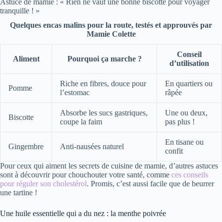
Astuce de mamie : « Rien ne vaut une bonne biscotte pour voyager
tranquille ! »
Quelques encas malins pour la route, testés et approuvés par
Mamie Colette
Conseil
Aliment
Pourquoi ça marche ?
d’utilisation
Riche en fibres, douce pour
En quartiers ou
Pomme
l’estomac
râpée
Absorbe les sucs gastriques,
Une ou deux,
Biscotte
coupe la faim
pas plus !
En tisane ou
Gingembre
Anti-nausées naturel
confit
Pour ceux qui aiment les secrets de cuisine de mamie, d’autres astuces
sont à découvrir pour chouchouter votre santé, comme
ces conseils
pour réguler son cholestérol
. Promis, c’est aussi facile que de beurrer
une tartine !
Une huile essentielle qui a du nez : la menthe poivrée