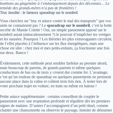
bonbons au gingembre à l’embarquement depuis des décennies… Le
remède des grands-mères n’a pas de frontières !
Truc insolite : le fameux sparadrap sur le nombril
Vous cherchez un “truc et astuce contre le mal des transports” que vos
amis ne connaissent pas ? Le
sparadrap sur le nombril
, c’est la botte
secrète de Mamie Colette ! Oui, un simple pansement apposé sur le
nombril aurait (miraculeusement ?) le pouvoir d’empêcher les vertiges
et les nausées. Pourquoi ? Les théories les plus extravagantes circulent,
de l’effet placebo à l’influence sur les flux énergétiques, mais une
chose est sûre : chez moi et mes petits-enfants, ça fonctionne une fois
sur deux. Banco !
Évidemment, cette méthode peut sembler farfelue au premier abord,
mais beaucoup de parents, de grands-parents et même quelques
conducteurs de bus ou de taxis y croient dur comme fer. L’avantage,
c’est qu’un rouleau de sparadrap ou quelques pansements ne prennent
aucune place dans la valise et coûtent trois fois rien. À tester lors de
votre prochain trajet en voiture, en train ou même en bateau !
Petite astuce supplémentaire : certains conseillent de coupler le
pansement avec une respiration profonde et régulière dès les premiers
signes de malaise. D’autres l’accompagnent d’un petit rituel, comme
chanter une chansonnette ou observer le paysage, histoire de détourner