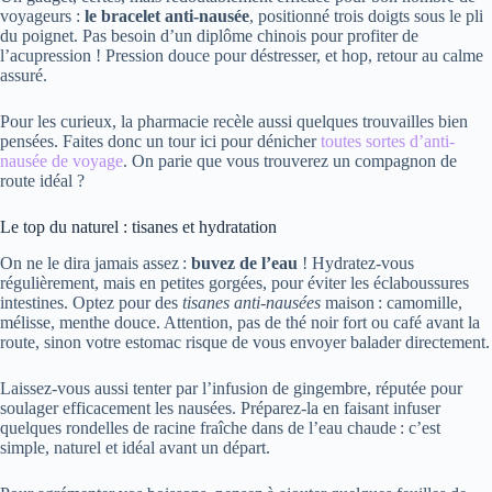
voyageurs :
le bracelet anti-nausée
, positionné trois doigts sous le pli
du poignet. Pas besoin d’un diplôme chinois pour profiter de
l’acupression ! Pression douce pour déstresser, et hop, retour au calme
assuré.
Pour les curieux, la pharmacie recèle aussi quelques trouvailles bien
pensées. Faites donc un tour ici pour dénicher
toutes sortes d’anti-
nausée de voyage
. On parie que vous trouverez un compagnon de
route idéal ?
Le top du naturel : tisanes et hydratation
On ne le dira jamais assez :
buvez de l’eau
! Hydratez-vous
régulièrement, mais en petites gorgées, pour éviter les éclaboussures
intestines. Optez pour des
tisanes anti-nausées
maison : camomille,
mélisse, menthe douce. Attention, pas de thé noir fort ou café avant la
route, sinon votre estomac risque de vous envoyer balader directement.
Laissez-vous aussi tenter par l’infusion de gingembre, réputée pour
soulager efficacement les nausées. Préparez-la en faisant infuser
quelques rondelles de racine fraîche dans de l’eau chaude : c’est
simple, naturel et idéal avant un départ.