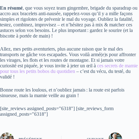
En résumé
, que vous soyez team gingembre, brigade du sparadrap ou
accro aux bracelets anti-nausée, rappelez-vous qu’il y a mille façons
simples et rigolotes de prévenir le mal du voyage. Oubliez la fatalité,
testez, combinez, improvisez – et n’hésitez pas à mix & matcher ces
astuces selon vos besoins. Le plus important : gardez le sourire (et la
biscotte à portée de main) !
Allez, mes petits aventuriers, plus aucune raison que le mal des
transports ne gâche vos escapades. Vous voilà armé(e)s pour affronter
les virages, les flots et les routes de montagne. Et si jamais votre
curiosité est piquée, je vous invite à jeter un œil à
ces secrets de mamie
pour tous les petits bobos du quotidien
– c’est du vécu, du testé, du
validé !
Bonne route les loulous, et n’oubliez jamais : la route est parfois
sinueuse, mais la mamie veille au grain !
[site_reviews assigned_posts="6318"] [site_reviews_form
assigned_posts="6318"]