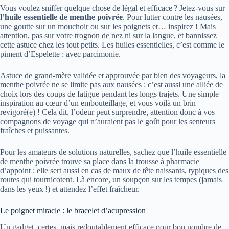
Vous voulez sniffer quelque chose de légal et efficace ? Jetez-vous sur
l’huile essentielle de menthe poivrée
. Pour lutter contre les nausées,
une goutte sur un mouchoir ou sur les poignets et… inspirez ! Mais
attention, pas sur votre trognon de nez ni sur la langue, et bannissez
cette astuce chez les tout petits. Les huiles essentielles, c’est comme le
piment d’Espelette : avec parcimonie.
Astuce de grand-mère validée et approuvée par bien des voyageurs, la
menthe poivrée ne se limite pas aux nausées : c’est aussi une alliée de
choix lors des coups de fatigue pendant les longs trajets. Une simple
inspiration au cœur d’un embouteillage, et vous voilà un brin
revigoré(e) ! Cela dit, l’odeur peut surprendre, attention donc à vos
compagnons de voyage qui n’auraient pas le goût pour les senteurs
fraîches et puissantes.
Pour les amateurs de solutions naturelles, sachez que l’huile essentielle
de menthe poivrée trouve sa place dans la trousse à pharmacie
d’appoint : elle sert aussi en cas de maux de tête naissants, typiques des
routes qui tournicotent. Là encore, un soupçon sur les tempes (jamais
dans les yeux !) et attendez l’effet fraîcheur.
Le poignet miracle : le bracelet d’acupression
Un gadget, certes, mais redoutablement efficace pour bon nombre de