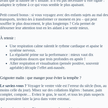
avant que la nausée ne s’installe. Il n’est pas nécessaire d’être rigide :
adaptez le rythme à ce qui vous semble le plus apaisant.
Petit conseil bonus : si vous voyagez avec des enfants sujets au mal des
transports, invitez-les à transformer ce moment en jeu – qui peut
souffler le plus doucement, le plus longtemps ? Cela permet de
détourner leur attention tout en les aidant à se sentir mieux.
À retenir :
Une respiration calme ralentit le rythme cardiaque et apaise le
système nerveux.
La régularité prime sur la performance : mieux vaut dix
respirations douces que trois profondes en apnée !
Allier respiration et visualisation (pensée positive, souvenir
agréable) décuple l’effet anti-nausée.
Grignoter malin : que manger pour éviter la tempête ?
Le saviez-vous ?
Voyager le ventre vide est l’erreur du siècle (bon, au
moins celle du jour). Misez sur des collations légères : banane, pain
complet, compote… Evitez le gras, le sucré, et tous les plats suspects
qui pourraient faire la java dans votre estomac.