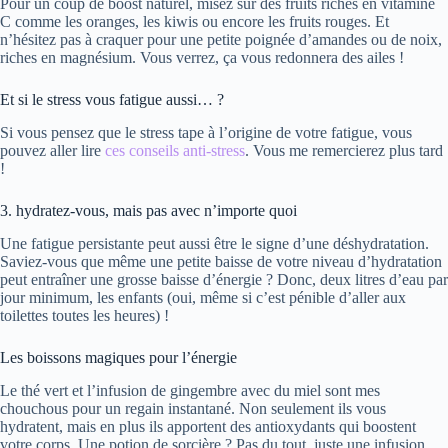
Pour un coup de boost naturel, misez sur des fruits riches en vitamine
C comme les oranges, les kiwis ou encore les fruits rouges. Et
n’hésitez pas à craquer pour une petite poignée d’amandes ou de noix,
riches en magnésium. Vous verrez, ça vous redonnera des ailes !
Et si le stress vous fatigue aussi… ?
Si vous pensez que le stress tape à l’origine de votre fatigue, vous
pouvez aller lire
ces conseils anti-stress
. Vous me remercierez plus tard
!
3. hydratez-vous, mais pas avec n’importe quoi
Une fatigue persistante peut aussi être le signe d’une déshydratation.
Saviez-vous que même une petite baisse de votre niveau d’hydratation
peut entraîner une grosse baisse d’énergie ? Donc, deux litres d’eau par
jour minimum, les enfants (oui, même si c’est pénible d’aller aux
toilettes toutes les heures) !
Les boissons magiques pour l’énergie
Le thé vert et l’infusion de gingembre avec du miel sont mes
chouchous pour un regain instantané. Non seulement ils vous
hydratent, mais en plus ils apportent des antioxydants qui boostent
votre corps. Une potion de sorcière ? Pas du tout, juste une infusion