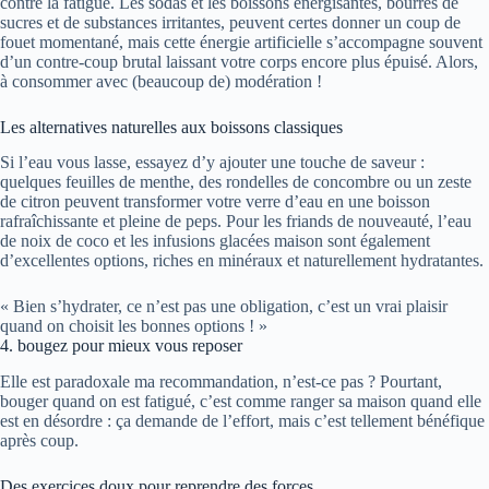
contre la fatigue. Les sodas et les boissons énergisantes, bourrés de
sucres et de substances irritantes, peuvent certes donner un coup de
fouet momentané, mais cette énergie artificielle s’accompagne souvent
d’un contre-coup brutal laissant votre corps encore plus épuisé. Alors,
à consommer avec (beaucoup de) modération !
Les alternatives naturelles aux boissons classiques
Si l’eau vous lasse, essayez d’y ajouter une touche de saveur :
quelques feuilles de menthe, des rondelles de concombre ou un zeste
de citron peuvent transformer votre verre d’eau en une boisson
rafraîchissante et pleine de peps. Pour les friands de nouveauté, l’eau
de noix de coco et les infusions glacées maison sont également
d’excellentes options, riches en minéraux et naturellement hydratantes.
« Bien s’hydrater, ce n’est pas une obligation, c’est un vrai plaisir
quand on choisit les bonnes options ! »
4. bougez pour mieux vous reposer
Elle est paradoxale ma recommandation, n’est-ce pas ? Pourtant,
bouger quand on est fatigué, c’est comme ranger sa maison quand elle
est en désordre : ça demande de l’effort, mais c’est tellement bénéfique
après coup.
Des exercices doux pour reprendre des forces