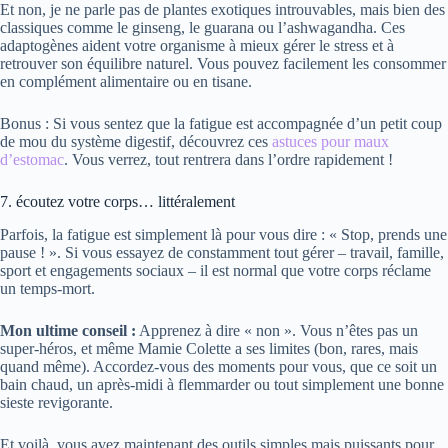
Et non, je ne parle pas de plantes exotiques introuvables, mais bien des
classiques comme le ginseng, le guarana ou l’ashwagandha. Ces
adaptogènes aident votre organisme à mieux gérer le stress et à
retrouver son équilibre naturel. Vous pouvez facilement les consommer
en complément alimentaire ou en tisane.
Bonus : Si vous sentez que la fatigue est accompagnée d’un petit coup
de mou du système digestif, découvrez ces
astuces pour maux
d’estomac
. Vous verrez, tout rentrera dans l’ordre rapidement !
7. écoutez votre corps… littéralement
Parfois, la fatigue est simplement là pour vous dire : « Stop, prends une
pause ! ». Si vous essayez de constamment tout gérer – travail, famille,
sport et engagements sociaux – il est normal que votre corps réclame
un temps-mort.
Mon ultime conseil :
Apprenez à dire « non ». Vous n’êtes pas un
super-héros, et même Mamie Colette a ses limites (bon, rares, mais
quand même). Accordez-vous des moments pour vous, que ce soit un
bain chaud, un après-midi à flemmarder ou tout simplement une bonne
sieste revigorante.
Et voilà, vous avez maintenant des outils simples mais puissants pour