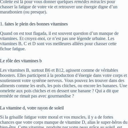
Colette est là pour vous donner quelques
remèdes miracles
pour
chasser la fatigue de votre vie et retrouver une énergie digne d’un
marathonien (ou presque).
1. faites le plein des bonnes vitamines
Quand on est tout flagada, il est souvent question d’un manque de
vitamines. Et croyez-moi, ce n’est pas une légende urbaine. Les
vitamines B, C et D sont vos meilleures alliées pour chasser cette
fichue fatigue.
Le rôle des vitamines b
Les vitamines B, surtout B6 et B12, agissent comme de véritables
boosters. Elles participent à la production d’énergie dans votre corps et
soutiennent votre système nerveux. Vous pouvez les trouver dans des
aliments comme les œufs, les pois chiches, ou encore les bananes. Une
omelette aux pois chiches et en dessert une banane ? Qui a dit que
remède ne rimait pas avec gourmandise ?
La vitamine d, votre rayon de soleil
Si la grisaille fatigue votre moral et vos muscles, il y a de fortes
chances que votre corps manque de vitamine D, alias le super-héros du
bien-être. Cette vitamine, produite par votre peau grâce au soleil, est