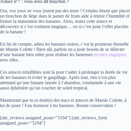
Astuce n°7 : vous avez dit bouchon ?
Oui, vos yeux ne vous jouent pas des tours ! Certains disent que placer
un bouchon de liège dans le panier de fruits aide à retenir l’humidité et
freiner la maturation des bananes. Alors, testez cette astuce et
découvrez si c’est vraiment magique… ou si c’est juste l’effet placebo
de la banane !
En fin de compte, adieu les bananes noires, c’est la promesse éternelle
de Mamie Colette ! Bien sûr, parfois on a juste besoin de se délecter
d’une banane bien mûre pour réaliser les fameuses
recettes magiques
avec elles.
Ces astuces infaillibles sont là pour t’aider à prolonger la durée de vie
de tes bananes et éviter le gaspillage. Après tout, rien n’est plus
attristant qu’une banane laissée à l’abandon, condamnée à une vie
aussi éphémère qu’un coucher de soleil tropical.
Maintenant que tu es doté(e) des trucs et astuces de Mamie Colette, à
toi de jouer ! Fais honneur à tes bananes. Bonne conservation !
[site_reviews assigned_posts="5194"] [site_reviews_form
assigned_posts="5194"]