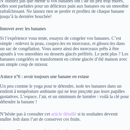
N’oubliez pas que même si vos bananes ont l’air un peu trop mûres,
elles sont parfaites pour un délicieux pain aux bananes ou un smoothie
rafraîchissant. Ne laissez rien se perdre et profitez de chaque banane
jusqu’à la dernière bouchée!
Innover avec les bananes
Si l’expérience vous tente, essayez de congeler vos bananes. C’est
simple : enlevez la peau, coupez-les en morceaux, et glissez-les dans
un sac de congélation. Vous aurez ainsi des morceaux prêts à être
ajoutés à vos smoothies ou desserts glacés préférés. Le petit plus ? Les
bananes congelées se transforment en crème glacée d’été maison avec
un simple coup de mixeur.
Astuce n°6 : avoir toujours une banane en extase
Un peu comme le yoga pour te détendre, isole tes bananes dans un
endroit à température ambiante qui ne leur pinçotte pas leurs papilles
gustatives. L’espace, l’air, et un minimum de lumière : voilà la clé pour
détendre la banane !
N’hésite pas à consulter cet
article détaillé
si tu souhaites devenir
maître Jedi dans l’art de conserver ces fruits.