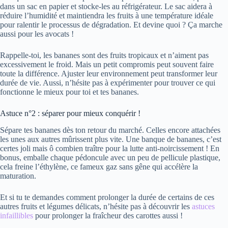
dans un sac en papier et stocke-les au réfrigérateur. Le sac aidera à
réduire l’humidité et maintiendra les fruits à une température idéale
pour ralentir le processus de dégradation. Et devine quoi ? Ça marche
aussi pour les avocats !
Rappelle-toi, les bananes sont des fruits tropicaux et n’aiment pas
excessivement le froid. Mais un petit compromis peut souvent faire
toute la différence. Ajuster leur environnement peut transformer leur
durée de vie. Aussi, n’hésite pas à expérimenter pour trouver ce qui
fonctionne le mieux pour toi et tes bananes.
Astuce n°2 : séparer pour mieux conquérir !
Sépare tes bananes dès ton retour du marché. Celles encore attachées
les unes aux autres mûrissent plus vite. Une banque de bananes, c’est
certes joli mais ô combien traître pour la lutte anti-noircissement ! En
bonus, emballe chaque pédoncule avec un peu de pellicule plastique,
cela freine l’éthylène, ce fameux gaz sans gêne qui accélère la
maturation.
Et si tu te demandes comment prolonger la durée de certains de ces
autres fruits et légumes délicats, n’hésite pas à découvrir les
astuces
infaillibles
pour prolonger la fraîcheur des carottes aussi !