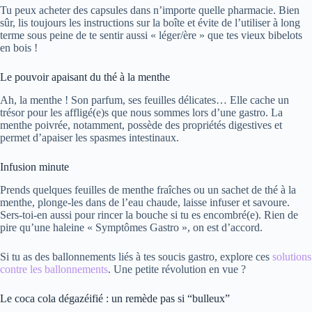
Tu peux acheter des capsules dans n’importe quelle pharmacie. Bien
sûr, lis toujours les instructions sur la boîte et évite de l’utiliser à long
terme sous peine de te sentir aussi « léger/ère » que tes vieux bibelots
en bois !
Le pouvoir apaisant du thé à la menthe
Ah, la menthe ! Son parfum, ses feuilles délicates… Elle cache un
trésor pour les affligé(e)s que nous sommes lors d’une gastro. La
menthe poivrée, notamment, possède des propriétés digestives et
permet d’apaiser les spasmes intestinaux.
Infusion minute
Prends quelques feuilles de menthe fraîches ou un sachet de thé à la
menthe, plonge-les dans de l’eau chaude, laisse infuser et savoure.
Sers-toi-en aussi pour rincer la bouche si tu es encombré(e). Rien de
pire qu’une haleine « Symptômes Gastro », on est d’accord.
Si tu as des ballonnements liés à tes soucis gastro, explore ces
solutions
contre les ballonnements
. Une petite révolution en vue ?
Le coca cola dégazéifié : un remède pas si “bulleux”