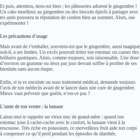
Et puis, attention, tiens-toi bien : les pâtisseries adorent le gingembre !
Un cake moelleux au gingembre ou des biscuits épicés à partager avec
tes amis poussera ta réputation de cordon bleu au sommet. Alors, ose
expérimenter !
Les précautions d’usage
Mais avant de t’emballer, souviens-toi que le gingembre, aussi magique
soit-il, a ses limites. Un excès pourrait irriter ton estomac ou causer des
brûlures gastriques. Alors, comme toujours, sois raisonnable. Une dose
d’environ un gramme ou deux par jour devrait suffire à profiter de ses
bienfaits sans aucun risque.
Enfin, si tu es enceinte ou sous traitement médical, demande toujours
l’avis de ton médecin avant de te lancer dans une cure de gingembre.
Mieux vaut prévenir que guérir, n’est-ce pas ?
L’amie de ton ventre : la banane
Laisse-moi te rappeler un vieux truc de grand-mère : quand ton
estomac joue à cache-cache avec le confort, la banane vient à la
rescousse. Très riche en potassium, ce merveilleux fruit aide ton corps
à compenser ce qu’il perd pendant les épisodes de diarrhée.