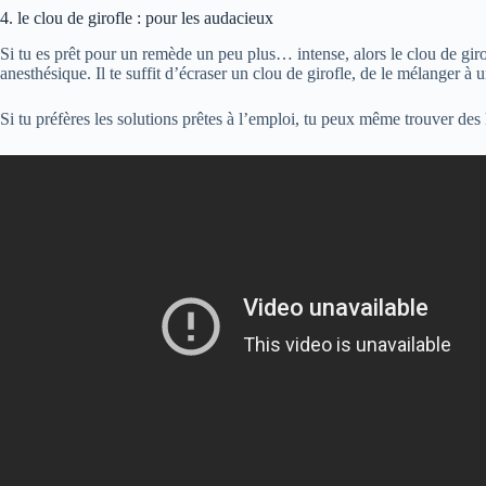
4. le clou de girofle : pour les audacieux
Si tu es prêt pour un remède un peu plus… intense, alors le clou de girofl
anesthésique. Il te suffit d’écraser un clou de girofle, de le mélanger à 
Si tu préfères les solutions prêtes à l’emploi, tu peux même trouver des 