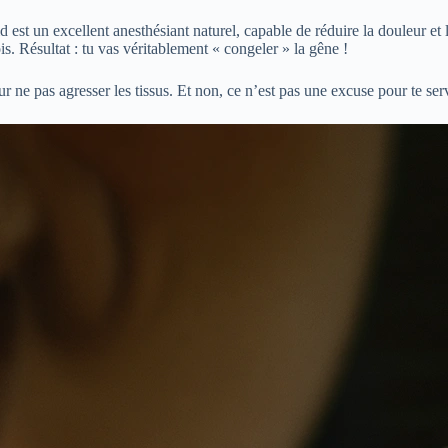
oid est un excellent anesthésiant naturel, capable de réduire la douleur 
s. Résultat : tu vas véritablement « congeler » la gêne !
r ne pas agresser les tissus. Et non, ce n’est pas une excuse pour te se