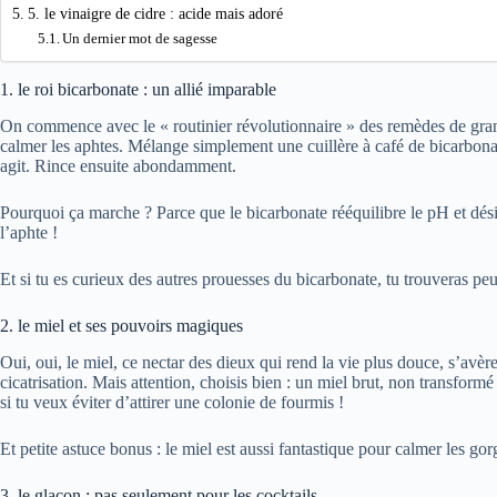
5. le vinaigre de cidre : acide mais adoré
Un dernier mot de sagesse
1. le roi bicarbonate : un allié imparable
On commence avec le « routinier révolutionnaire » des remèdes de grand-mè
calmer les aphtes. Mélange simplement une cuillère à café de bicarbonat
agit. Rince ensuite abondamment.
Pourquoi ça marche ? Parce que le bicarbonate rééquilibre le pH et dési
l’aphte !
Et si tu es curieux des autres prouesses du bicarbonate, tu trouveras peut
2. le miel et ses pouvoirs magiques
Oui, oui, le miel, ce nectar des dieux qui rend la vie plus douce, s’avèr
cicatrisation. Mais attention, choisis bien : un miel brut, non transformé
si tu veux éviter d’attirer une colonie de fourmis !
Et petite astuce bonus : le miel est aussi fantastique pour calmer les gor
3. le glaçon : pas seulement pour les cocktails